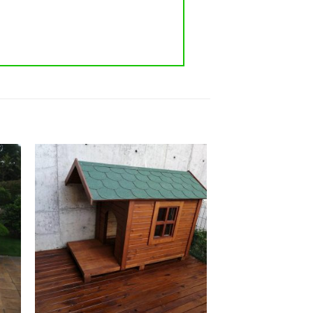
 to
Add to
list
wishlist