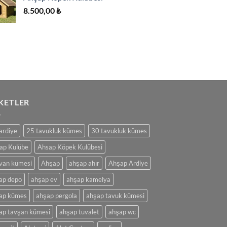
8.500,00
₺
IKETLER
ardiye
25 tavukluk kümes
30 tavukluk kümes
ap Kulübe
Ahsap Köpek Kulübesi
van kümesi
Ahşap
ahşap ahır
Ahşap Ardiye
ap depo
ahşap ev
ahşap kamelya
ap kümes
ahşap pergola
ahşap tavuk kümesi
ap tavşan kümesi
ahşap tuvalet
ahşap wc