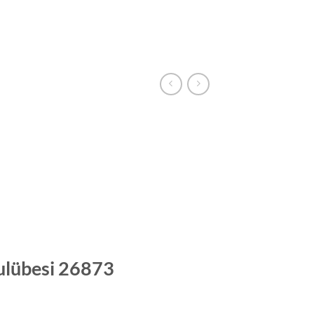
GALERI
HAKKIMIZDA
İLETİŞİM
SEPET
ulübesi 26873