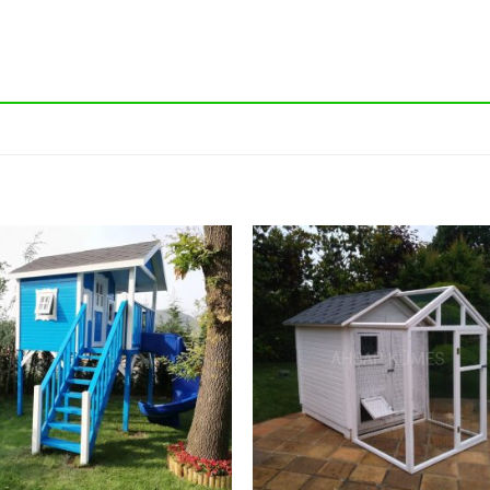
Add to
Add
wishlist
wish