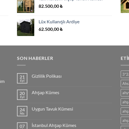
00 ₺.
10.000,00 ₺.
82.500,00
₺
Lüx Kullanışlı Ardiye
62.500,00
₺
SON HABERLER
ET
3*2
Gizlilik Polikası
21
Tüm
Eyl
Yorum
Ahs
yok
Gizlilik
Ahşap Kümes
20
ahy
Polikası
Eyl
Yorum
ahş
yok
Ahşap
Uygun Tavuk Kümesi
24
Kümes
ahş
Nis
Yorum
yok
ahş
Uygun
İstanbul Ahşap Kümes
07
Tavuk