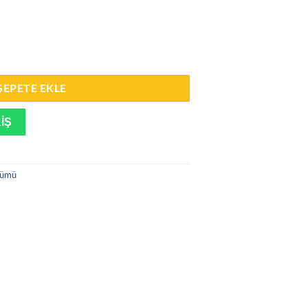
 adet
SEPETE EKLE
IŞ
ümü