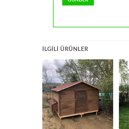
İLGILI ÜRÜNLER
Add to
Add to
wishlist
wishlist