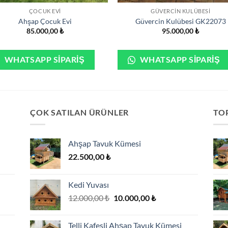
ÇOCUK EVI
GÜVERCIN KULÜBESI
Ahşap Çocuk Evi
Güvercin Kulübesi GK22073
85.000,00
₺
95.000,00
₺
WHATSAPP SIPARIŞ
WHATSAPP SIPARIŞ
ÇOK SATILAN ÜRÜNLER
TOP
Ahşap Tavuk Kümesi
22.500,00
₺
Kedi Yuvası
Orijinal
Şu
12.000,00
₺
10.000,00
₺
fiyat:
andaki
12.000,00 ₺.
fiyat:
Telli Kafesli Ahşap Tavuk Kümesi