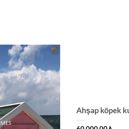
ESLERI
KÖPEK KULÜBESI
ARDIYE MODELLERI
Add to
wishlist
Ahşap köpek k
60.000,00
₺