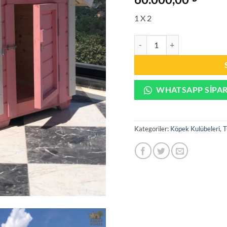
1 X 2
Ahşap köpek kulübesi 26873
WHATSAPP SIPAR
Kategoriler:
Köpek Kulübeleri
,
T