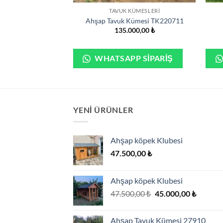
 ARDIYE
TAVUK KÜMESLERI
diye 20805
Ahşap Tavuk Kümesi TK220711
00,00
₺
135.000,00
₺
P SIPARIŞ
WHATSAPP SIPARIŞ
YENI ÜRÜNLER
Ahşap köpek Klubesi
47.500,00
₺
Ahşap köpek Klubesi
Orijinal
Şu
47.500,00
₺
45.000,00
₺
fiyat:
andaki
47.500,00 ₺.
fiyat:
Ahşap Tavuk Kümesi 27910